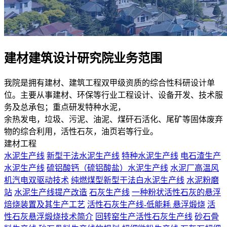
建材建筑设计研究院
业务范围
我院是拥有建材、建筑工程双甲级资质的综合性科研设计单
位。主要从事建材、环保等行业工程设计、设备开发、技术服
务及总承包；重点研发特种水泥，
余热发电，垃圾、污泥、油泥、煤矸石活化、尾矿等固体废弃
物的综合利用，活性石灰，油页岩等行业。
建材工程
水泥生产线
新型干法水泥生产线
特种水泥生产线
电石渣生产
水泥生产线
硫铝酸钙（硫铝酸盐）水泥生产线
水泥厂高温风
机汽电双驱动技术
纯燃煤型新型干法白水泥生产线
水泥粉磨
站
水泥生产线提产改造
石灰生产线
一种粉状活性石灰的悬浮
焙烧装置及其生产工艺
活性石灰生产线-低能耗 悬浮煅烧
活
性石灰悬浮煅烧技术简介
回转窑生产活性石灰生产线
砂石骨