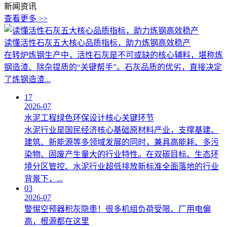
新闻资讯
查看更多 >>
读懂活性石灰五大核心品质指标，助力炼钢高效稳产
在转炉炼钢生产中，活性石灰是不可或缺的核心辅料，堪称炼
钢造渣、除杂提质的“关键帮手”。石灰品质的优劣，直接决定
了炼钢造渣...
17
2026-07
水泥工程绿色环保设计核心关键环节
水泥行业是国民经济核心基础原材料产业，支撑基建、
建筑、新能源等多领域发展的同时，兼具高能耗、多污
染物、固废产生量大的行业特性。在双碳目标、生态环
境分区管控、水泥行业超低排放新标准全面落地的行业
背景下，...
03
2026-07
警惕空预器积灰隐患！很多机组负荷受限、厂用电偏
高，根源都在这里