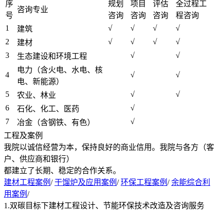
序
规划
项目
评估
全过程工
咨询专业
号
咨询
咨询
咨询
程咨询
1
√
√
√
√
建筑
2
√
√
√
√
建材
3
√
√
生态建设和环境工程
电力（含火电、水电、核
4
√
√
电、新能源）
5
√
√
农业、林业
6
√
石化、化工、医药
7
√
冶金（含钢铁、有色）
工程及案例
我院以诚信经营为本，保持良好的商业信用。我院与各方（客
户、供应商和银行）
都建立了长期、稳定的合作关系。
建材工程案例
/
干馏炉及应用案例
/
环保工程案例
/
余能综合利
用案例
/
1.双碳目标下建材工程设计、节能环保技术改造及咨询服务