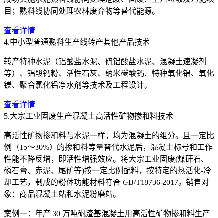
目；熟料线协同处理农林废弃物等替代能源。
查看详情
4.中小型普通熟料生产线转产其他产品技术
转产特种水泥（铝酸盐水泥、硫铝酸盐水泥、混凝土速凝剂
等）、铝酸钙粉、活性石灰、纳米碳酸钙、特种氧化铝、氧化
镁、聚合氯化铝净水剂等技术及工程设计。
查看详情
5.大宗工业固废生产混凝土高活性矿物掺和料技术
高活性矿物掺和料与水泥一样，均为混凝土的组分。且一定比
例（15～30%）的掺和料等量替代水泥后，混凝土标号和工作
性能不降反增，即活性增强效应。将大宗工业固废(煤矸石、
磷石膏、赤泥、尾矿等)按一定比例配料，按特定的热活化-冷
却工艺，制成的粉体功能材料符合 GB/T18736-2017。销售对
象：商品混凝土站和水泥粉磨站。
案例一：年产 30 万吨矾渣基混凝土用高活性矿物掺和料生产