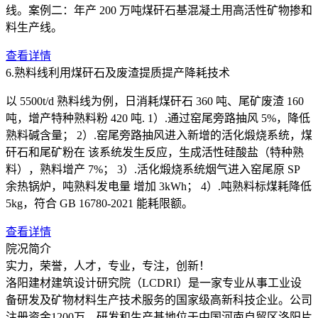
线。案例二：年产 200 万吨煤矸石基混凝土用高活性矿物掺和
料生产线。
查看详情
6.熟料线利用煤矸石及废渣提质提产降耗技术
以 5500t/d 熟料线为例，日消耗煤矸石 360 吨、尾矿废渣 160
吨，增产特种熟料粉 420 吨. 1）.通过窑尾旁路抽风 5%，降低
熟料碱含量； 2）.窑尾旁路抽风进入新增的活化煅烧系统，煤
矸石和尾矿粉在 该系统发生反应，生成活性硅酸盐（特种熟
料），熟料增产 7%； 3）.活化煅烧系统烟气进入窑尾原 SP
余热锅炉，吨熟料发电量 增加 3kWh； 4）.吨熟料标煤耗降低
5kg，符合 GB 16780-2021 能耗限额。
查看详情
院况简介
实力，荣誉，人才，专业，专注，创新！
洛阳建材建筑设计研究院（LCDRI）是一家专业从事工业设
备研发及矿物材料生产技术服务的国家级高新科技企业。公司
注册资金1200万，研发和生产基地位于中国河南自贸区洛阳片