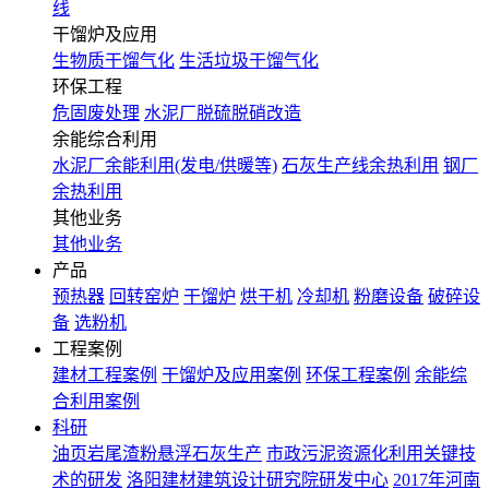
线
干馏炉及应用
生物质干馏气化
生活垃圾干馏气化
环保工程
危固废处理
水泥厂脱硫脱硝改造
余能综合利用
水泥厂余能利用(发电/供暖等)
石灰生产线余热利用
钢厂
余热利用
其他业务
其他业务
产品
预热器
回转窑炉
干馏炉
烘干机
冷却机
粉磨设备
破碎设
备
选粉机
工程案例
建材工程案例
干馏炉及应用案例
环保工程案例
余能综
合利用案例
科研
油页岩尾渣粉悬浮石灰生产
市政污泥资源化利用关键技
术的研发
洛阳建材建筑设计研究院研发中心
2017年河南