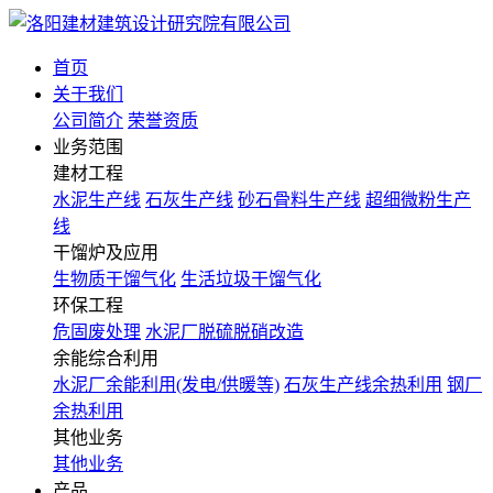
首页
关于我们
公司简介
荣誉资质
业务范围
建材工程
水泥生产线
石灰生产线
砂石骨料生产线
超细微粉生产
线
干馏炉及应用
生物质干馏气化
生活垃圾干馏气化
环保工程
危固废处理
水泥厂脱硫脱硝改造
余能综合利用
水泥厂余能利用(发电/供暖等)
石灰生产线余热利用
钢厂
余热利用
其他业务
其他业务
产品