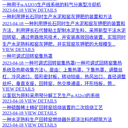
一种用于α-Al2O3生产线系统的料气分离型冷却机
2023-04-18
VIEW DETAILS
一种利用钾长石同时生产水泥和窑灰钾肥的装置和方法
2023-04-18
一种利用钾长石同时生产水泥和窑灰钾肥的装置和
方法，利用钾长石代替粘土配制水泥生料，采用新型干法水泥
回转窑，通过旁路放风技术，并安装高效回收装置，实现同时
生产水泥熟料和窑灰钾肥，并实现窑灰钾肥的大规模生...
VIEW DETAILS
一种可调式回转窑集热罩
2023-04-18
一种可调式回转窑集热罩(一种可调式回转窑集热
系统及热能收集方法)，是由：上集热罩，下集热罩，调整丝
杠，冷风进口，弧形密封板，转动铰座，热风出口，直径调整
丝杆，垂直支座，回转窑，热交换通道，环形挡板，筒...
VIEW DETAILS
以氢铝为原料采用预分解工艺生产α-Al2o3的系统
2023-04-18
VIEW DETAILS
一种硫酸稀土精矿回转窑焙烧装置的二次焙烧工艺
2023-04-18
VIEW DETAILS
一种水泥熟料生产回转窑燃烧器外部浇注料的砌筑方法
2023-04-18
VIEW DETAILS