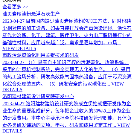
查看更多 >>
油页岩尾渣粉悬浮石灰生产
2023-04-27
目前国内缺少油页岩尾渣粉的加工方法，同时也缺
少相对应的加工设备，如果直接排放会严重污染环境。活性石
灰作为冶炼、化工、建筑、医疗卫生、火力电厂脱硫等行业的
基础性材料，应用越来越广泛，需求量逐年增加，市场...
VIEW DETAILS
市政污泥资源化利用关键技术的研发
2023-04-27
（1）具有自主知识产权的污泥碳化、热解系统，
采用的计算机控制系统，完全实现无人化的生产。 （3）采用
的热工流场分析，研发高效能气固换热设备，应用于污泥资源
化综合处理装置内。 （5）研发安全的污泥碳化密...
VIEW
DETAILS
洛阳建材建筑设计研究院研发中心
2023-04-27
洛阳建材建筑设计研究院成立伊始就把研发作为企
业生命的重要组成部分，每年把企业收入的30%以上作为企业
的研发费用。本中心主要承担全院科技研发管理职能，具体负
责各类研发课题的立项、申报、研发和成果鉴定工作...
VIEW
DETAILS