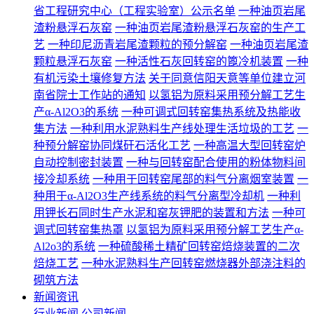
省工程研究中心（工程实验室）公示名单
一种油页岩尾
渣粉悬浮石灰窑
一种油页岩尾渣粉悬浮石灰窑的生产工
艺
一种印尼沥青岩尾渣颗粒的预分解窑
一种油页岩尾渣
颗粒悬浮石灰窑
一种活性石灰回转窑的篦冷机装置
一种
有机污染土壤修复方法
关于同意信阳天意等单位建立河
南省院士工作站的通知
以氢铝为原料采用预分解工艺生
产α-Al2O3的系统
一种可调式回转窑集热系统及热能收
集方法
一种利用水泥熟料生产线处理生活垃圾的工艺
一
种预分解窑协同煤矸石活化工艺
一种高温大型回转窑炉
自动控制密封装置
一种与回转窑配合使用的粉体物料间
接冷却系统
一种用于回转窑尾部的料气分离烟室装置
一
种用于α-Al2O3生产线系统的料气分离型冷却机
一种利
用钾长石同时生产水泥和窑灰钾肥的装置和方法
一种可
调式回转窑集热罩
以氢铝为原料采用预分解工艺生产α-
Al2o3的系统
一种硫酸稀土精矿回转窑焙烧装置的二次
焙烧工艺
一种水泥熟料生产回转窑燃烧器外部浇注料的
砌筑方法
新闻资讯
行业新闻
公司新闻