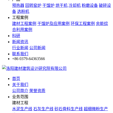
预热器
回转窑炉
干馏炉
烘干机
冷却机
粉磨设备
破碎设
备
选粉机
工程案例
建材工程案例
干馏炉及应用案例
环保工程案例
余能综
合利用案例
科研
新闻资讯
行业新闻
公司新闻
联系我们
+86 0379-64363566
首页
关于我们
公司简介
荣誉资质
业务范围
建材工程
水泥生产线
石灰生产线
砂石骨料生产线
超细微粉生产