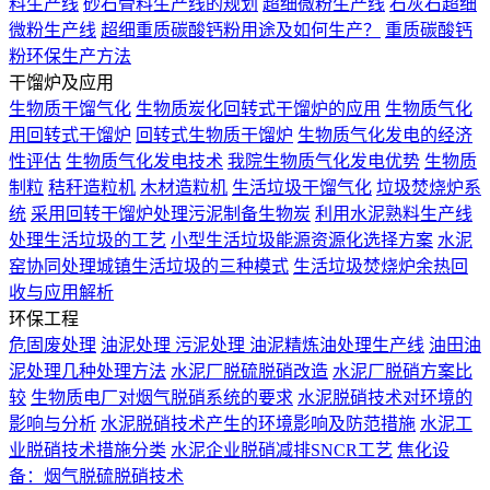
料生产线
砂石骨料生产线的规划
超细微粉生产线
石灰石超细
微粉生产线
超细重质碳酸钙粉用途及如何生产？
重质碳酸钙
粉环保生产方法
干馏炉及应用
生物质干馏气化
生物质炭化回转式干馏炉的应用
生物质气化
用回转式干馏炉
回转式生物质干馏炉
生物质气化发电的经济
性评估
生物质气化发电技术
我院生物质气化发电优势
生物质
制粒
秸秆造粒机
木材造粒机
生活垃圾干馏气化
垃圾焚烧炉系
统
采用回转干馏炉处理污泥制备生物炭
利用水泥熟料生产线
处理生活垃圾的工艺
小型生活垃圾能源资源化选择方案
水泥
窑协同处理城镇生活垃圾的三种模式
生活垃圾焚烧炉余热回
收与应用解析
环保工程
危固废处理
油泥处理 污泥处理 油泥精炼油处理生产线
油田油
泥处理几种处理方法
水泥厂脱硫脱硝改造
水泥厂脱硝方案比
较
生物质电厂对烟气脱硝系统的要求
水泥脱硝技术对环境的
影响与分析
水泥脱硝技术产生的环境影响及防范措施
水泥工
业脱硝技术措施分类
水泥企业脱硝减排SNCR工艺
焦化设
备：烟气脱硫脱硝技术