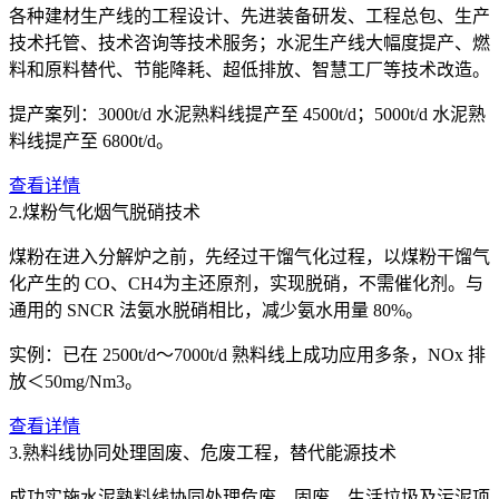
各种建材生产线的工程设计、先进装备研发、工程总包、生产
技术托管、技术咨询等技术服务；水泥生产线大幅度提产、燃
料和原料替代、节能降耗、超低排放、智慧工厂等技术改造。
提产案列：3000t/d 水泥熟料线提产至 4500t/d；5000t/d 水泥熟
料线提产至 6800t/d。
查看详情
2.煤粉气化烟气脱硝技术
煤粉在进入分解炉之前，先经过干馏气化过程，以煤粉干馏气
化产生的 CO、CH4为主还原剂，实现脱硝，不需催化剂。与
通用的 SNCR 法氨水脱硝相比，减少氨水用量 80%。
实例：已在 2500t/d～7000t/d 熟料线上成功应用多条，NOx 排
放＜50mg/Nm3。
查看详情
3.熟料线协同处理固废、危废工程，替代能源技术
成功实施水泥熟料线协同处理危废、固废、生活垃圾及污泥项