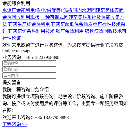
余能综合利用
水泥厂余能利用(发电/供暖等)
浅析国内水泥回转窑筒体表面
余热回收利用现状
一种可调式回转窑集热系统及热能收集方
法
石灰生产线余热利用
石灰窑超低温余热发电可行性技术探
讨
石灰窑炉余热利用技术
钢厂余热利用
镍铁渣热回收技术可
行性论证
欢迎来电或留言进行业务咨询，为您按需提供行业解决方案
Online message
业务咨询：
+86 18237958898
提交留言
我院工程咨询业务介绍
我院可提供立项阶段咨询、勘察设计阶段咨询、施工阶段咨
询、投产或交付使用后的评价等工作，主要专业和服务范围如
右图：
欢迎来电咨询：
+86 18237958898
工程咨询 >>