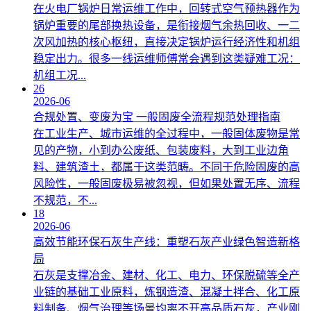
在火电厂锅炉日常运维工作中，回转式空气预热器作为
锅炉重要的尾部换热设备，是衔接烟气余热回收、一二
次风加热的核心枢纽，直接决定锅炉运行经济性和机组
稳定出力。很多一线运维师傅常会遇到这类疑难工况：
机组工况...
26
2026-06
合规处置、变废为宝 一般固废全流程规范处理指南
在工业生产、城市运维的全过程中，一般固体废物是常
见的产物，小到办公废纸、包装废料，大到工业边角
料、建筑渣土，都属于这类范畴。不同于危险固废的高
风险性，一般固废极易被忽视，但如果处置无序、流程
不规范，不...
18
2026-06
高效节能环保石灰生产线：重塑石灰产业绿色智造新格
局
石灰是支撑冶金、建材、化工、电力、环保脱硫等全产
业链的基础工业原料，炼钢造渣、混凝土拌合、化工原
料制备、烟气治理等场景均离不开高品质石灰，产业刚