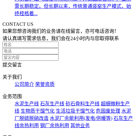
需长期稳定。但长期以来，传统普通竖窑生产模式，始
终桎梏着...
CONTACT US
如果您想咨询我们的业务请在线留言，亦可电话咨询！
请认真填写需求信息，我们会在24小时内与您取得联系
提交留言
关于我们
公司简介
荣誉资质
业务范围
水泥生产线
石灰生产线
砂石骨料生产线
超细微粉生产
线
生物质干馏气化
生活垃圾干馏气化
危固废处理
水泥
厂脱硫脱硝改造
水泥厂余能利用(发电/供暖等)
石灰生产
线余热利用
钢厂余热利用
其他业务